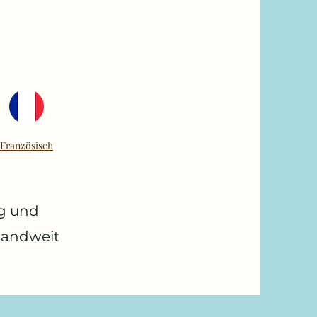
Französisch
ng und
landweit