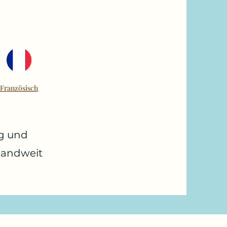
Französisch
ng und
landweit