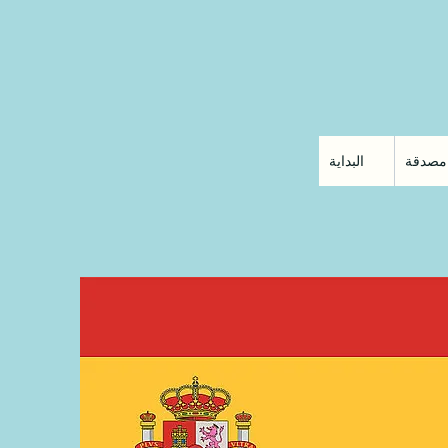
مصدقة
البداية