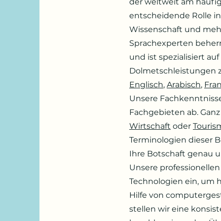
der weltweit am häufi
entscheidende Rolle in
Wissenschaft und mehr
Sprachexperten beherrs
und ist spezialisiert a
Dolmetschleistungen 
Englisch
,
Arabisch
,
Fra
Unsere Fachkenntnisse
Fachgebieten ab. Ganz
Wirtschaft
oder
Touris
Terminologien dieser B
Ihre Botschaft genau u
Unsere professionelle
Technologien ein, um h
Hilfe von computerges
stellen wir eine konsis