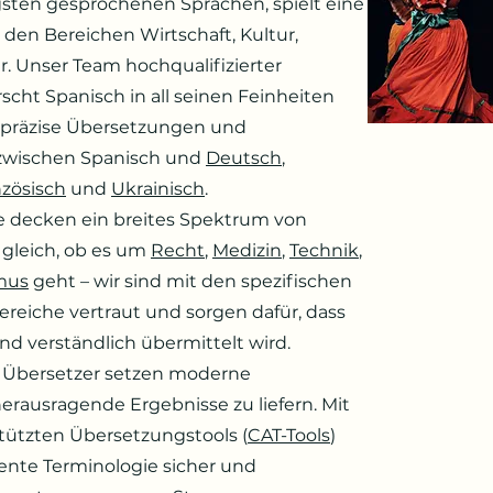
gsten gesprochenen Sprachen, spielt eine
 den Bereichen Wirtschaft, Kultur,
. Unser Team hochqualifizierter
cht Spanisch in all seinen Feinheiten
uf präzise Übersetzungen und
zwischen Spanisch und
Deutsch
,
nzösisch
und
Ukrainisch
.
 decken ein breites Spektrum von
 gleich, ob es um
Recht
,
Medizin
,
Technik
,
mus
geht – wir sind mit den spezifischen
ereiche vertraut und sorgen dafür, dass
nd verständlich übermittelt wird.
n Übersetzer setzen moderne
erausragende Ergebnisse zu liefern. Mit
tützten Übersetzungstools (
CAT-Tools
)
tente Terminologie sicher und